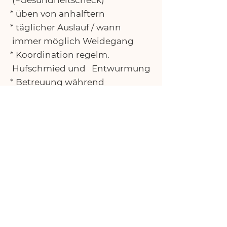
(=Gesundheitscheck)
* üben von anhalftern
* täglicher Auslauf / wann
immer möglich Weidegang
* Koordination regelm.
Hufschmied und Entwurmung
* Betreuung während
Kastration (Hengste vor 1.
Lebensjahr)
* Heu aus Eigenproduktion
* Hochwertiges Kraftfutter
Abstellplatz Anhänger